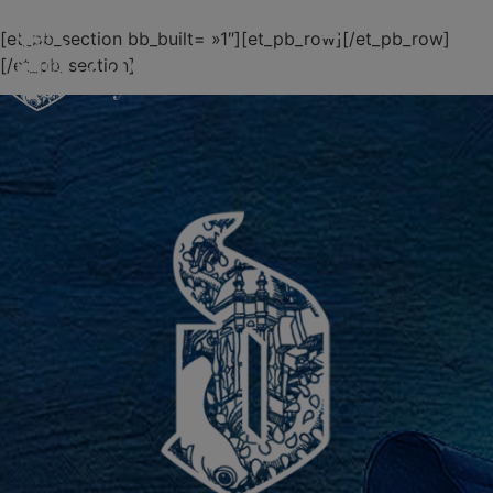
[et_pb_section bb_built= »1″][et_pb_row][/et_pb_row]
[/et_pb_section]