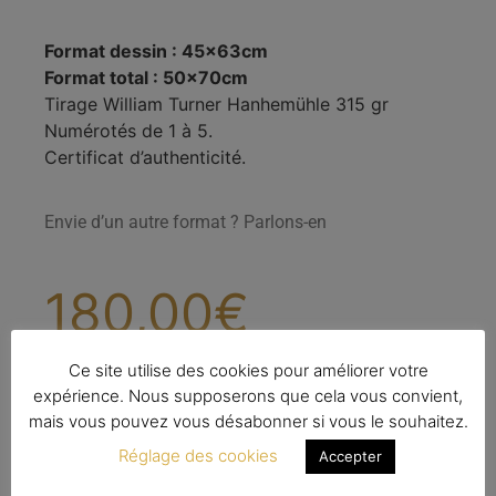
Format dessin : 45x63cm
Format total : 50x70cm
Tirage William Turner Hanhemühle 315 gr
Numérotés de 1 à 5.
Certificat d’authenticité.
Envie d’un autre format ? Parlons-en
180,00
€
Ce site utilise des cookies pour améliorer votre
expérience. Nous supposerons que cela vous convient,
5 en stock
mais vous pouvez vous désabonner si vous le souhaitez.
Ajouter au panier
Réglage des cookies
Accepter