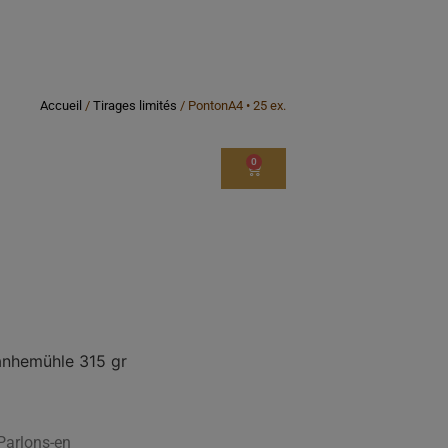
ns
À propos
Expositions
Contact
Accueil
/
Tirages limités
/ PontonA4 • 25 ex.
0
anhemühle 315 gr
 Parlons-en